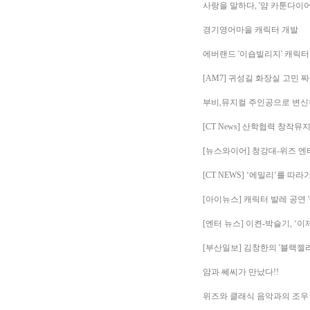
사랑을 말하다, '얌 카툰다이어
경기영어마을 캐릭터 개발
에버랜드 '이숍빌리지' 캐릭터
[AM7] 귀성길 화장실 고민 
부비,뮤지컬 주인공으로 변신
[CT News] 산학협력 창작뮤지
[뉴스와이어] 청강대-위즈 엔
[CT NEWS] ‘에밀리’를 
[아이뉴스] 캐릭터 발레 공연 
[엔터 뉴스] 이켠-박슬기, ‘
[부산일보] 김창한의 '블랙젤리
얌과 쎄씨가 만났다!!
위즈와 클래식 음악과의 조우