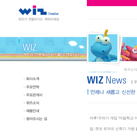
위즈소
야후!꾸러기 게임 '마법학교 
얌, 캣츠 르까프 신학기 가방