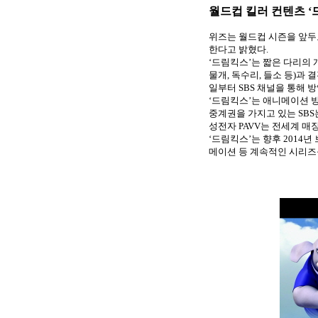
월드컵 킬러 컨텐츠 ‘
위즈는 월드컵 시즌을 앞두
한다고 밝혔다
.
‘
드림킥스
’
는 짧은 다리의 
물개
,
독수리
,
들소 등
)
과 
일부터
SBS
채널을 통해 
‘
드림킥스
’
는 애니메이션 
중계권을 가지고 있는
SBS
성전자
PAVV
는 전세계 매
‘
드림킥스
’
는 향후
2014
년 
메이션 등 계속적인 시리즈